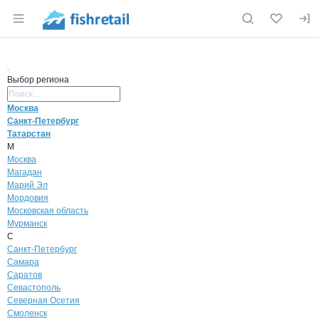
Раздел навигации по сайту fishretail.ru
Выбор региона
Поиск региона
Москва
Санкт-Петербург
Татарстан
М
Москва
Магадан
Марий Эл
Мордовия
Московская область
Мурманск
С
Санкт-Петербург
Самара
Саратов
Севастополь
Северная Осетия
Смоленск