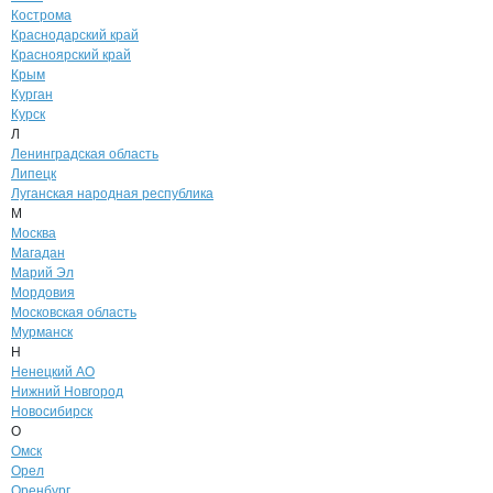
Кострома
Краснодарский край
Красноярский край
Крым
Курган
Курск
Л
Ленинградская область
Липецк
Луганская народная республика
М
Москва
Магадан
Марий Эл
Мордовия
Московская область
Мурманск
Н
Ненецкий АО
Нижний Новгород
Новосибирск
О
Омск
Орел
Оренбург