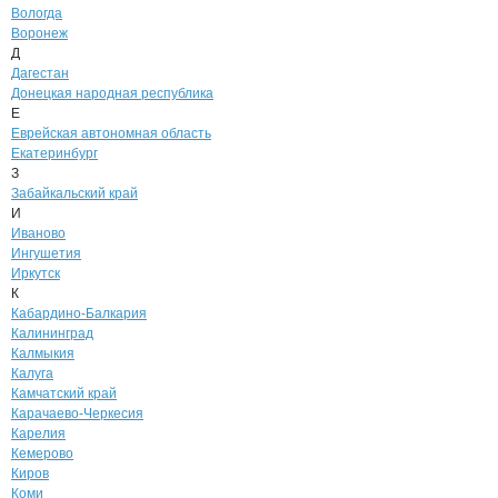
Вологда
Воронеж
Д
Дагестан
Донецкая народная республика
Е
Еврейская автономная область
Екатеринбург
З
Забайкальский край
И
Иваново
Ингушетия
Иркутск
К
Кабардино-Балкария
Калининград
Калмыкия
Калуга
Камчатский край
Карачаево-Черкесия
Карелия
Кемерово
Киров
Коми