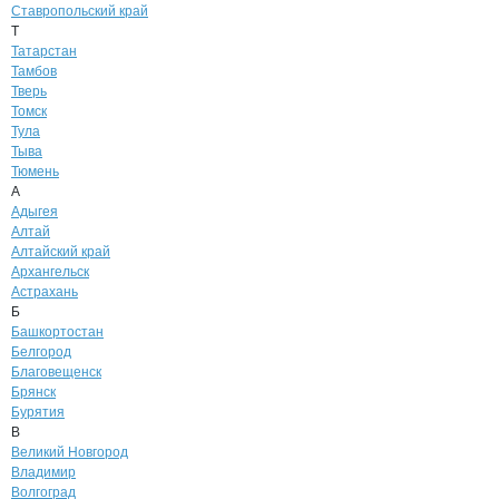
Ставропольский край
Т
Татарстан
Тамбов
Тверь
Томск
Тула
Тыва
Тюмень
А
Адыгея
Алтай
Алтайский край
Архангельск
Астрахань
Б
Башкортостан
Белгород
Благовещенск
Брянск
Бурятия
В
Великий Новгород
Владимир
Волгоград