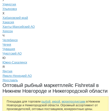
У
Удмуртия
Ульяновск
Х
Хабаровский край
Хакасия
Ханты-Мансийский АО
Херсон
Ч
Челябинск
Чечня
Чувашия
Чукотский АО
Ю
Южно-Сахалинск
Я
Якутия
Ямало-Ненецкий АО
Ярославль
Оптовый рыбный маркетплейс Fishretail в
Нижнем Новгороде и Нижегородской области
Площадка для торговли
рыбой
,
икрой
,
морепродуктами
в Нижнем
Новгороде и Нижегородской области. Огромный ассортимент от
производителей, оптовых поставщиков, конкурентные цены.