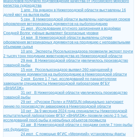
краболовов получило подтверждение качества от Российского морского
регистра судоходства
1 апр
На аукцион в Нижегородской области выставлены 16
долей квот на вылов рыбы
5 сен
В Нижегородской области выявлены нарушения сроков
оформления ветеринарных документов на рыбопродукцию
21 июл
Исследование ртутного загрязнения в водоёмах
Средней Волги: учёные выявляют безопасные уровни
14 мая
В Нижегородской области выявлены случаи
оформления ветеринарных документов на продукцию с неправильными
объемами сырья
10 апр
Эксперты Россельхознадзора проверили экспорт почти
2 тысяч тонн продукции животноводства из Нижегородской области
29 янв
В Нижегородской области увеличилось производство
товарной рыбы
15 ноя
Россельхознадзор выявил 260 нарушений в
оформлении документов на рыбопродукцию в Нижегородской области
2 ноя
Более 1,7 тыс. исследований по паразитологии
завершили специалисты Нижегородской лаборатории ФГБУ
«ВНИИЗЖ»
31 окт
В Нижегородской области увеличилось производство
товарной рыбы
29 окт
«Русское Поле» и FAMSUN официально запускают
линию по производству аквакормов в Нижегородской области
10 окт
За 9 месяцев 2024 года специалисты Нижегородской
испытательной лаборатории ФГБУ «ВНИИЗЖ» провели около 2,5 тыс.
исследований проб рыбы и нерыбных объектов промысла
23 авг
В Нижегородской области с продажи сняли 7 тонн рыбы
«из будущего»
24 июл
С помощью ФГИС «Меркурий» установлены факты