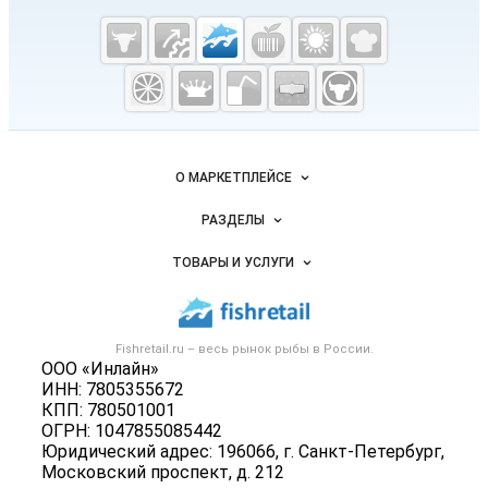
Cсылки на полезные проекты
Fishretail.ru —
рыба,
морепродукты
Важные разделы и контакты
Навигация по сайту
О МАРКЕТПЛЕЙСЕ
Новости Fishretail.ru
РАЗДЕЛЫ
Услуги и цены
Объявления
ТОВАРЫ И УСЛУГИ
Размещение рекламы
Каталог компаний
Рыбные снеки
Публичная оферта
Новости рынка
Рыба
Контактная информация
Форум
Fishretail.ru – весь
рынок рыбы
в России.
Икра
Политика обработки персональных данных
ООО «Инлайн»
Бренды
Морепродукты
ИНН: 7805355672
Для СМИ
Мониторинг
КПП: 780501001
Рыбопосадочный материал
ОГРН: 1047855085442
Вакансии
Полуфабрикаты
Юридический адрес: 196066, г. Санкт-Петербург,
Блог
Московский проспект, д. 212
Консервы