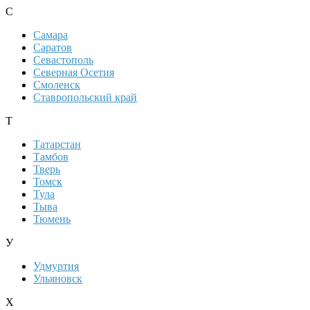
С
Самара
Саратов
Севастополь
Северная Осетия
Смоленск
Ставропольский край
Т
Татарстан
Тамбов
Тверь
Томск
Тула
Тыва
Тюмень
У
Удмуртия
Ульяновск
Х