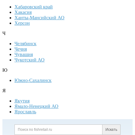
Хабаровский край
Хакасия
Ханты-Мансийский АО
Херсон
Ч
Челябинск
Чечня
Чувашия
Чукотский АО
Ю
Южно-Сахалинск
Я
Якутия
Ямало-Ненецкий АО
Ярославль
Дополнительная информация
Поиск по сайту и ссылк
Искать