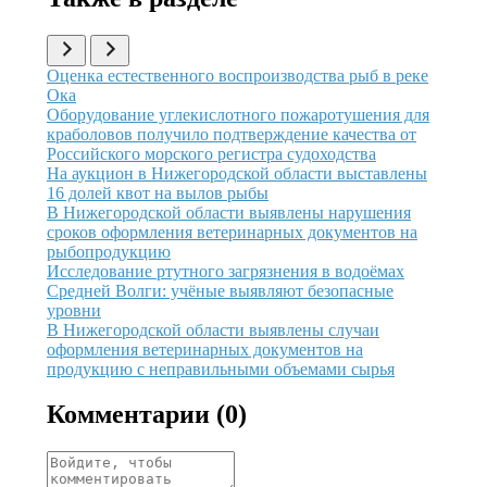
Иллюстрация новости
Оценка естественного воспроизводства рыб в реке
Ока
Иллюстрация новости
Оборудование углекислотного пожаротушения для
краболовов получило подтверждение качества от
Российского морского регистра судоходства
Иллюстрация новости
На аукцион в Нижегородской области выставлены
16 долей квот на вылов рыбы
Иллюстрация новости
В Нижегородской области выявлены нарушения
сроков оформления ветеринарных документов на
рыбопродукцию
Иллюстрация новости
Исследование ртутного загрязнения в водоёмах
Средней Волги: учёные выявляют безопасные
уровни
Иллюстрация новости
В Нижегородской области выявлены случаи
оформления ветеринарных документов на
продукцию с неправильными объемами сырья
Комментарии (
0
)