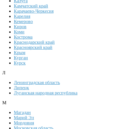
Калуга
Камчатский край
Карачаево-Черкесия
Карелия
Кемерово
Киров
Коми
Кострома
Краснодарский край
Красноярский край
Крым
Курган
Курск
Л
Ленинградская область
Липецк
Луганская народная республика
М
Магадан
Марий Эл
Мордовия
Московская область