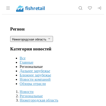
Раздел навигации по сайту fishretail.r
Россельхознадзор выявил 260 наруш
Фильтры
Регион
Нижегородская область
Категория новостей
Все
Главные
Региональные
Дальнее зарубежье
Ближнее зарубежье
Новости компаний
Обзоры отрасли
Новости
Разделы
Новости
Региональные
Нижегородская область