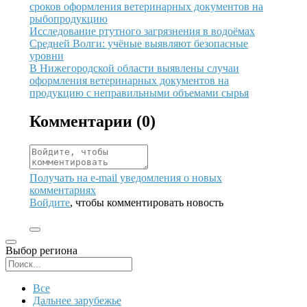
сроков оформления ветеринарных документов на
рыбопродукцию
Иллюстрация новости
Исследование ртутного загрязнения в водоёмах
Средней Волги: учёные выявляют безопасные
уровни
Иллюстрация новости
В Нижегородской области выявлены случаи
оформления ветеринарных документов на
продукцию с неправильными объемами сырья
Комментарии (
0
)
Получать на e‑mail уведомления о новых
комментариях
Войдите
, чтобы комментировать новость
Выбор региона
Поиск региона
Все
Дальнее зарубежье