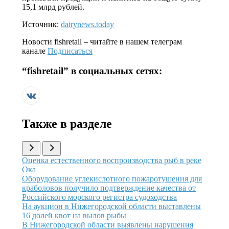
15,1 млрд рублей.
Источник:
dairynews.today
Новости
fishretail
– читайте в нашем телеграм
канале
Подписаться
“
fishretail
” в социальных сетях:
Также в разделе
Иллюстрация новости
Оценка естественного воспроизводства рыб в реке
Ока
Иллюстрация новости
Оборудование углекислотного пожаротушения для
краболовов получило подтверждение качества от
Российского морского регистра судоходства
Иллюстрация новости
На аукцион в Нижегородской области выставлены
16 долей квот на вылов рыбы
Иллюстрация новости
В Нижегородской области выявлены нарушения