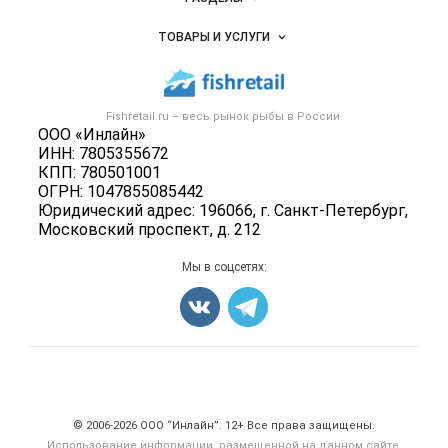
Услуги и цены
Объявления
ТОВАРЫ И УСЛУГИ
Размещение рекламы
Каталог компаний
Рыбные снеки
Публичная оферта
Новости рынка
Рыба
Контактная информация
Форум
Fishretail.ru – весь
рынок рыбы
в России.
Икра
Политика обработки персональных данных
ООО «Инлайн»
Бренды
Морепродукты
ИНН: 7805355672
Для СМИ
Мониторинг
КПП: 780501001
Рыбопосадочный материал
ОГРН: 1047855085442
Вакансии
Полуфабрикаты
Юридический адрес: 196066, г. Санкт-Петербург,
Блог
Московский проспект, д. 212
Консервы
Добавить объявление
Мы в соцсетях:
Карта объявлений
Счетчики, авторское право, логотипы
© 2006‑2026 ООО “Инлайн”. 12+ Все права защищены.
Использование информации, размещенной на данном сайте,