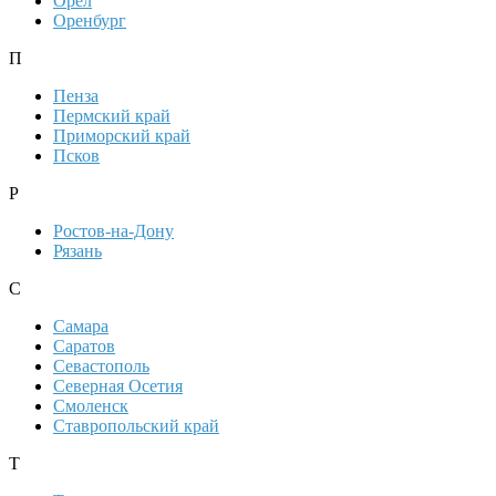
Орел
Оренбург
П
Пенза
Пермский край
Приморский край
Псков
Р
Ростов-на-Дону
Рязань
С
Самара
Саратов
Севастополь
Северная Осетия
Смоленск
Ставропольский край
Т