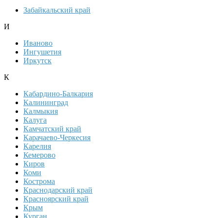
Забайкальский край
И
Иваново
Ингушетия
Иркутск
К
Кабардино-Балкария
Калининград
Калмыкия
Калуга
Камчатский край
Карачаево-Черкесия
Карелия
Кемерово
Киров
Коми
Кострома
Краснодарский край
Красноярский край
Крым
Курган