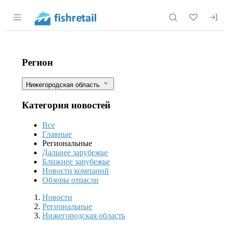
Раздел навигации по сайту fishretail.r
В Нижегородской области с начала 2
Фильтры
Регион
Нижегородская область
Категория новостей
Все
Главные
Региональные
Дальнее зарубежье
Ближнее зарубежье
Новости компаний
Обзоры отрасли
Новости
Разделы
Новости
Региональные
Нижегородская область